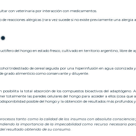
ltar con veterinaria por interacción con medicamentos.
de reacciones alérgicas (rara vez sucede si no existe previamente una alergia 
O✹
uctífero del hongo en estado fresco, cultivado en territorio argentino, libre de a
ohol tridestilado de cereal seguida por una hiperinfusión en agua ozonizada 
al de grado alimenticio como conservante y diluyente.
osibilita la total absorción de los compuestos bioactivos del adaptógeno. Al
oner totalmente las paredes celulares del hongo para acceder a ellos (cosa que
odisponibilidad posible del hongo y la obtención de resultados más profundos y
procesos tanto como la calidad de los insumos con absoluta consciencia 
tendiendo la importancia de la impecabilidad como recurso necesario para
 del resultado obtenido de su consumo.