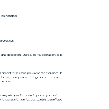
a los hongos)
grotóxicos.
y una decocción. Luego, por evaporación se le
 encontrarse estos previamente extraídos, le
 además, es imposible de lograr enteramente),
 veloces.
y respeto por la materia prima y el animal
 la obtención de los completos beneficios