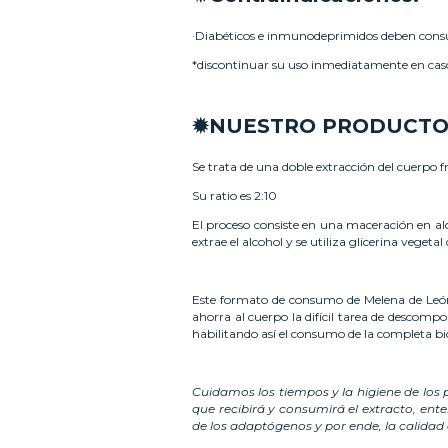
·Diabéticos e inmunodeprimidos deben consu
*discontinuar su uso inmediatamente en caso 
✹NUESTRO PRODUCT
Se trata de una doble extracción del cuerpo fr
Su ratio es 2:10
El proceso consiste en una maceración en alc
extrae el alcohol y se utiliza glicerina veget
Este formato de consumo de Melena de León p
ahorra al cuerpo la difícil tarea de descomp
habilitando así el consumo de la completa bi
Cuidamos los tiempos y la higiene de los 
que recibirá y consumirá el extracto, en
de los adaptógenos y por ende, la calidad