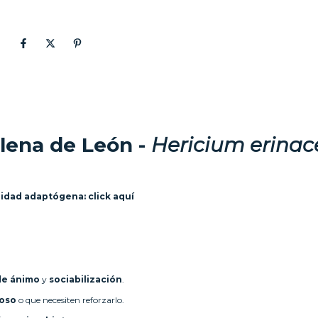
lena de León -
Hericium erinac
alidad adaptógena:
click aquí
de ánimo
y
sociabilización
.
ioso
o que necesiten reforzarlo.