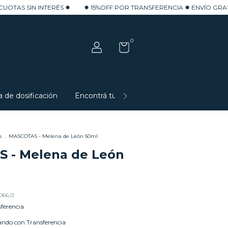
TERÉS ✹
✹ 15%OFF POR TRANSFERENCIA ✹ ENVÍO GRATIS EN COMPRAS
0
a de dosificación
Encontrá tu adaptógeno
Compra mayo
s
.
MASCOTAS - Melena de León 50ml
 - Melena de León
066,12
ferencia
ndo con Transferencia