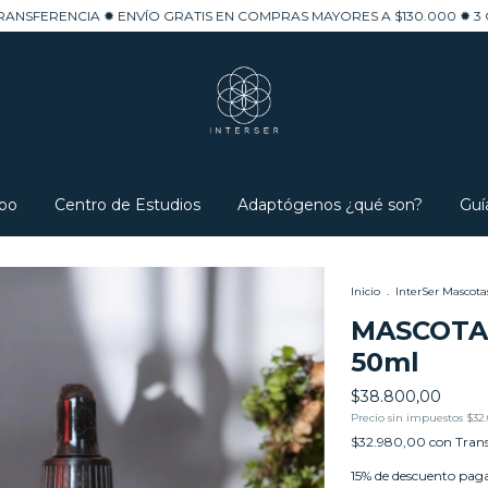
✹ ENVÍO GRATIS EN COMPRAS MAYORES A $130.000 ✹ 3 CUOTAS SIN IN
po
Centro de Estudios
Adaptógenos ¿qué son?
Guí
Inicio
.
InterSer Mascota
MASCOTAS
50ml
$38.800,00
Precio sin impuestos
$32.
$32.980,00
con
Trans
15% de descuento
paga