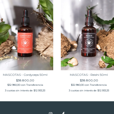
MASCOTAS - Cordyceps 50ml
MASCOTAS - Reishi 50ml
$38.800,00
$38.800,00
$32.980,00
con
Transferencia
$32.980,00
con
Transferencia
3
cuotas sin interés de
$12.933,33
3
cuotas sin interés de
$12.933,33