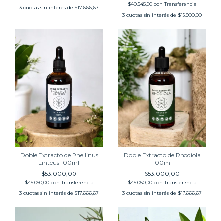
$40.545,00
con
Transferencia
3
cuotas sin interés de
$17.666,67
3
cuotas sin interés de
$15.900,00
Doble Extracto de Phellinus
Doble Extracto de Rhodiola
Linteus 100ml
100ml
$53.000,00
$53.000,00
$45.050,00
con
Transferencia
$45.050,00
con
Transferencia
3
cuotas sin interés de
$17.666,67
3
cuotas sin interés de
$17.666,67