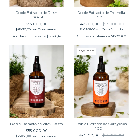
Doble Extracto de Reishi
Doble Extracto de Tremella
100ml
100ml
$53.000,00
$47.700,00
$53.000,00
$45.050,00
con
Transferencia
$40.545,00
con
Transferencia
3
cuotas sin interés de
$17.666,67
3
cuotas sin interés de
$15.900,00
10
%
OFF
Doble Extracto de Vitex 100ml
Doble Extracto de Cordyceps
100ml
$53.000,00
$47.700,00
$53.000,00
$45.050,00
con
Transferencia