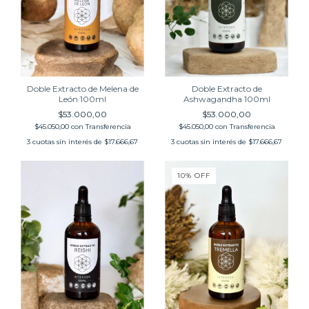
Doble Extracto de Melena de
Doble Extracto de
León 100ml
Ashwagandha 100ml
$53.000,00
$53.000,00
$45.050,00
con
Transferencia
$45.050,00
con
Transferencia
3
cuotas sin interés de
$17.666,67
3
cuotas sin interés de
$17.666,67
10
%
OFF