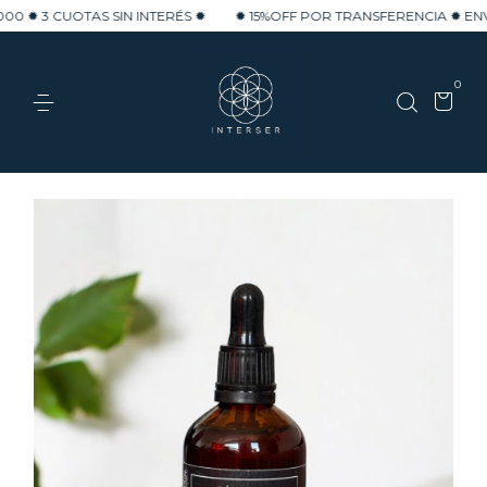
TAS SIN INTERÉS ✹
✹ 15%OFF POR TRANSFERENCIA ✹ ENVÍO GRATIS 
0