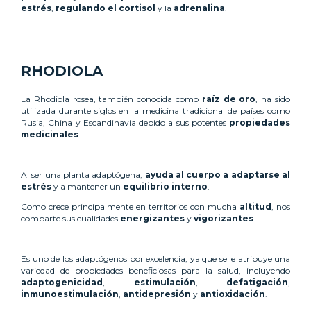
estrés
,
regulando el cortisol
y la
adrenalina
.
RHODIOLA
La Rhodiola rosea, también conocida como
raíz de oro
, ha sido
utilizada durante siglos en la medicina tradicional de países como
Rusia, China y Escandinavia debido a sus potentes
propiedades
medicinales
.
Al ser una planta adaptógena,
ayuda al cuerpo a adaptarse al
estrés
y a mantener un
equilibrio interno
.
Como crece principalmente en territorios con mucha
altitud
, nos
comparte sus cualidades
energizantes
y
vigorizantes
.
Es uno de los adaptógenos por excelencia, ya que se le atribuye una
variedad de propiedades beneficiosas para la salud, incluyendo
adaptogenicidad
,
estimulación
,
defatigación
,
inmunoestimulación
,
antidepresión
y
antioxidación
.