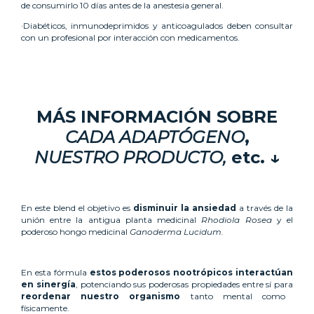
de consumirlo 10 días antes de la anestesia general.
·Diabéticos, inmunodeprimidos y anticoagulados deben consultar
con un profesional por interacción con medicamentos.
MÁS INFORMACIÓN SOBRE
CADA ADAPTÓGENO
,
NUESTRO PRODUCTO,
etc. ↓
En este blend el objetivo es
disminuir la ansiedad
a través de la
unión entre la antigua planta medicinal
Rhodiola Rosea
y el
poderoso hongo medicinal
Ganoderma Lucidum.
En esta fórmula
estos poderosos nootrópicos interactúan
en sinergía
, potenciando sus poderosas propiedades entre sí para
reordenar nuestro organismo
tanto mental como
físicamente.