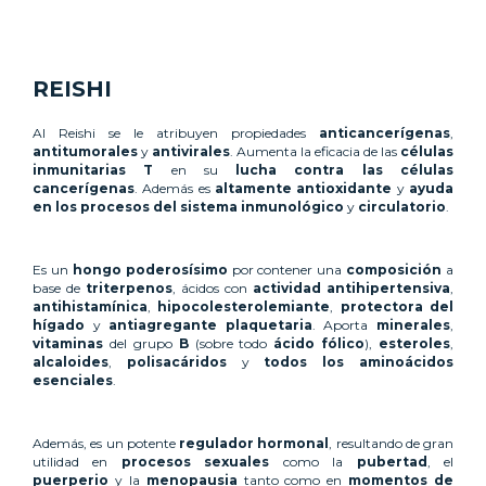
REISHI
Al Reishi se le atribuyen propiedades
anticancerígenas
,
antitumorales
y
antivirales
. Aumenta la eficacia de las
células
inmunitarias T
en su
lucha contra las células
cancerígenas
. Además es
altamente antioxidante
y
ayuda
en los procesos del sistema inmunológico
y
circulatorio
.
Es un
hongo poderosísimo
por contener una
composición
a
base de
triterpenos
, ácidos con
actividad antihipertensiva
,
antihistamínica
,
hipocolesterolemiante
,
protectora del
hígado
y
antiagregante plaquetaria
. Aporta
minerales
,
vitaminas
del grupo
B
(sobre todo
ácido fólico
),
esteroles
,
alcaloides
,
polisacáridos
y
todos los aminoácidos
esenciales
.
Además, es un potente
regulador hormonal
, resultando de gran
utilidad en
procesos sexuales
como la
pubertad
, el
puerperio
y la
menopausia
tanto como en
momentos de